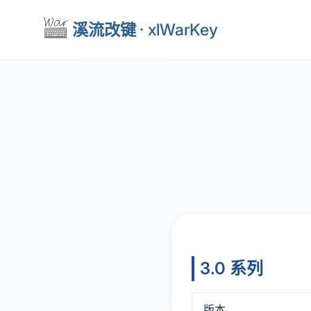
溪流改键
· xlWarKey
3.0 系列
版本