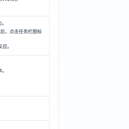
击。
关闭改键后，点击任务栏图标
反应。
本。