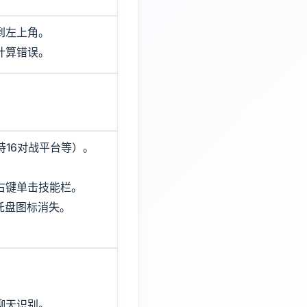
到左上角。
计算错误。
支持16对战平台等）。
右键单击技能栏。
 托盘图标消失。
聊天识别。